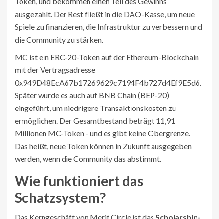
Token, und bekommen einen Teil des Gewinns
ausgezahlt. Der Rest fließt in die DAO-Kasse, um neue
Spiele zu finanzieren, die Infrastruktur zu verbessern und
die Community zu stärken.
MC ist ein ERC-20-Token auf der Ethereum-Blockchain
mit der Vertragsadresse
0x949D48EcA67b17269629c7194F4b727d4Ef9E5d6.
Später wurde es auch auf BNB Chain (BEP-20)
eingeführt, um niedrigere Transaktionskosten zu
ermöglichen. Der Gesamtbestand beträgt 11,91
Millionen MC-Token - und es gibt keine Obergrenze.
Das heißt, neue Token können in Zukunft ausgegeben
werden, wenn die Community das abstimmt.
Wie funktioniert das
Schatzsystem?
Das Kerngeschäft von Merit Circle ist das
Scholarship-