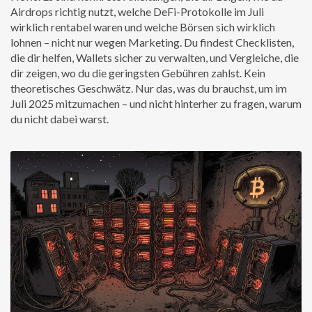
Airdrops richtig nutzt, welche DeFi-Protokolle im Juli
wirklich rentabel waren und welche Börsen sich wirklich
lohnen – nicht nur wegen Marketing. Du findest Checklisten,
die dir helfen, Wallets sicher zu verwalten, und Vergleiche, die
dir zeigen, wo du die geringsten Gebühren zahlst. Kein
theoretisches Geschwätz. Nur das, was du brauchst, um im
Juli 2025 mitzumachen – und nicht hinterher zu fragen, warum
du nicht dabei warst.