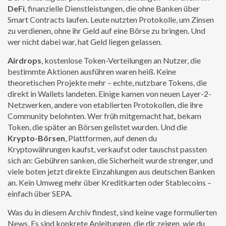
DeFi
,
finanzielle Dienstleistungen, die ohne Banken über
Smart Contracts laufen
. Leute nutzten Protokolle, um Zinsen
zu verdienen, ohne ihr Geld auf eine Börse zu bringen. Und
wer nicht dabei war, hat Geld liegen gelassen.
Airdrops
,
kostenlose Token-Verteilungen an Nutzer, die
bestimmte Aktionen ausführen
waren heiß. Keine
theoretischen Projekte mehr – echte, nutzbare Tokens, die
direkt in Wallets landeten. Einige kamen von neuen Layer-2-
Netzwerken, andere von etablierten Protokollen, die ihre
Community belohnten. Wer früh mitgemacht hat, bekam
Token, die später an Börsen gelistet wurden. Und die
Krypto-Börsen
,
Plattformen, auf denen du
Kryptowährungen kaufst, verkaufst oder tauschst
passten
sich an: Gebühren sanken, die Sicherheit wurde strenger, und
viele boten jetzt direkte Einzahlungen aus deutschen Banken
an. Kein Umweg mehr über Kreditkarten oder Stablecoins –
einfach über SEPA.
Was du in diesem Archiv findest, sind keine vage formulierten
News. Es sind konkrete Anleitungen, die dir zeigen, wie du