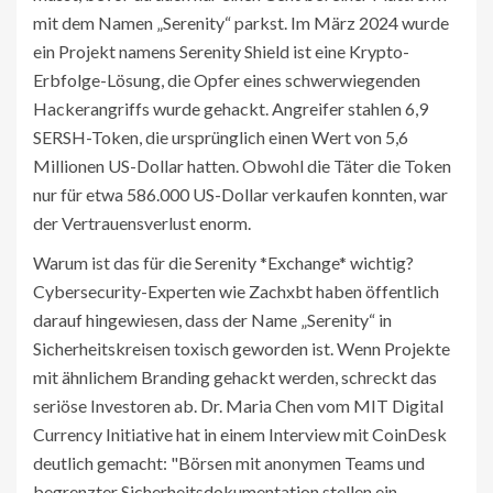
mit dem Namen „Serenity“ parkst. Im März 2024 wurde
ein Projekt namens
Serenity Shield
ist
eine Krypto-
Erbfolge-Lösung, die Opfer eines schwerwiegenden
Hackerangriffs wurde
gehackt. Angreifer stahlen 6,9
SERSH-Token, die ursprünglich einen Wert von 5,6
Millionen US-Dollar hatten. Obwohl die Täter die Token
nur für etwa 586.000 US-Dollar verkaufen konnten, war
der Vertrauensverlust enorm.
Warum ist das für die Serenity *Exchange* wichtig?
Cybersecurity-Experten wie Zachxbt haben öffentlich
darauf hingewiesen, dass der Name „Serenity“ in
Sicherheitskreisen toxisch geworden ist. Wenn Projekte
mit ähnlichem Branding gehackt werden, schreckt das
seriöse Investoren ab. Dr. Maria Chen vom MIT Digital
Currency Initiative hat in einem Interview mit CoinDesk
deutlich gemacht: "Börsen mit anonymen Teams und
begrenzter Sicherheitsdokumentation stellen ein