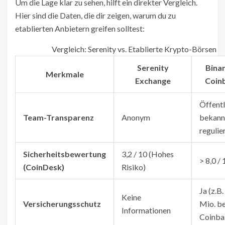
Um die Lage klar zu sehen, hilft ein direkter Vergleich.
Hier sind die Daten, die dir zeigen, warum du zu
etablierten Anbietern greifen solltest:
Vergleich: Serenity vs. Etablierte Krypto-Börsen
Serenity
Binan
Merkmale
Exchange
Coin
Öffentl
Team-Transparenz
Anonym
bekann
regulie
Sicherheitsbewertung
3,2 / 10 (Hohes
> 8,0 / 
(CoinDesk)
Risiko)
Ja (z.B
Keine
Versicherungsschutz
Mio. be
Informationen
Coinba