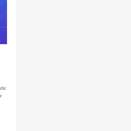
stic
ür