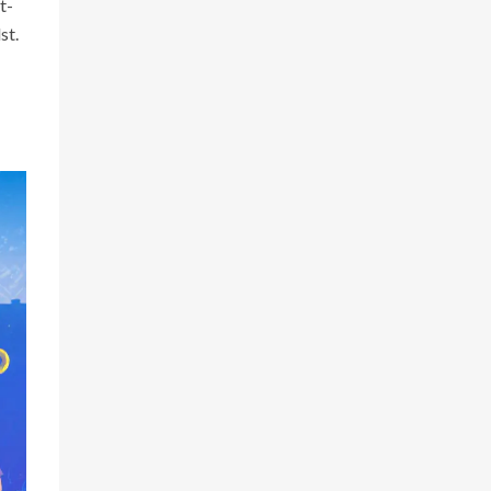
t-
st.