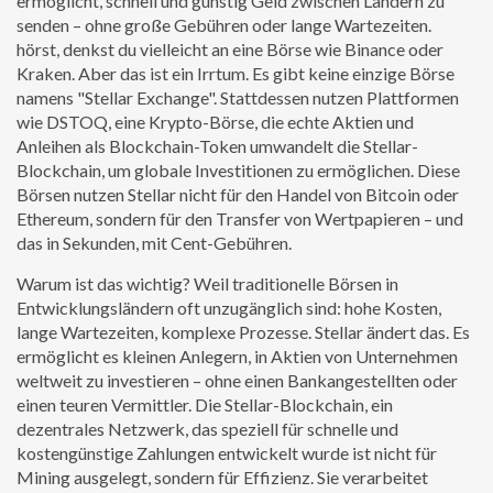
ermöglicht, schnell und günstig Geld zwischen Ländern zu
senden – ohne große Gebühren oder lange Wartezeiten.
hörst, denkst du vielleicht an eine Börse wie Binance oder
Kraken. Aber das ist ein Irrtum. Es gibt keine einzige Börse
namens "Stellar Exchange". Stattdessen nutzen Plattformen
wie
DSTOQ
,
eine Krypto-Börse, die echte Aktien und
Anleihen als Blockchain-Token umwandelt
die Stellar-
Blockchain, um globale Investitionen zu ermöglichen. Diese
Börsen nutzen Stellar nicht für den Handel von Bitcoin oder
Ethereum, sondern für den Transfer von Wertpapieren – und
das in Sekunden, mit Cent-Gebühren.
Warum ist das wichtig? Weil traditionelle Börsen in
Entwicklungsländern oft unzugänglich sind: hohe Kosten,
lange Wartezeiten, komplexe Prozesse. Stellar ändert das. Es
ermöglicht es kleinen Anlegern, in Aktien von Unternehmen
weltweit zu investieren – ohne einen Bankangestellten oder
einen teuren Vermittler. Die
Stellar-Blockchain
,
ein
dezentrales Netzwerk, das speziell für schnelle und
kostengünstige Zahlungen entwickelt wurde
ist nicht für
Mining ausgelegt, sondern für Effizienz. Sie verarbeitet