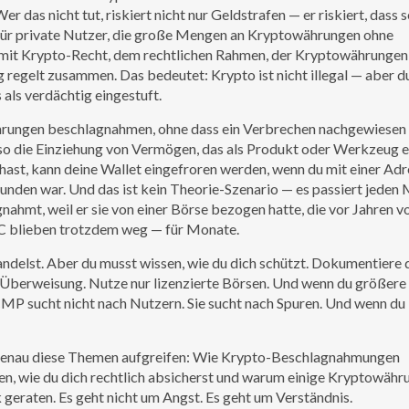
das nicht tut, riskiert nicht nur Geldstrafen — er riskiert, dass s
für private Nutzer, die große Mengen an Kryptowährungen ohne
 mit
Krypto-Recht
,
dem rechtlichen Rahmen, der Kryptowährungen 
 regelt
zusammen. Das bedeutet: Krypto ist nicht illegal — aber d
als verdächtig eingestuft.
rungen beschlagnahmen, ohne dass ein Verbrechen nachgewiesen is
lso die Einziehung von Vermögen, das als Produkt oder Werkzeug e
an hast, kann deine Wallet eingefroren werden, wenn du mit einer Ad
unden war. Und das ist kein Theorie-Szenario — es passiert jeden
ahmt, weil er sie von einer Börse bezogen hatte, die vor Jahren v
TC blieben trotzdem weg — für Monate.
andelst. Aber du musst wissen, wie du dich schützt. Dokumentiere 
d Überweisung. Nutze nur lizenzierte Börsen. Und wenn du größere
P sucht nicht nach Nutzern. Sie sucht nach Spuren. Und wenn du 
e genau diese Themen aufgreifen: Wie Krypto-Beschlagnahmungen
en, wie du dich rechtlich absicherst und warum einige Kryptowäh
eraten. Es geht nicht um Angst. Es geht um Verständnis.