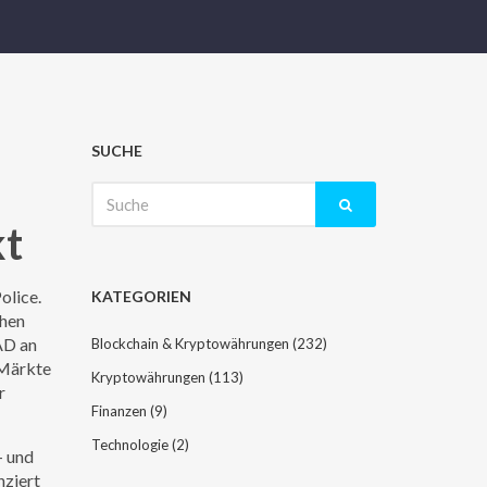
SUCHE
Suche
nach:
kt
olice
.
KATEGORIEN
chen
AD an
Blockchain & Kryptowährungen
(232)
-Märkte
Kryptowährungen
(113)
r
Finanzen
(9)
Technologie
(2)
- und
nziert