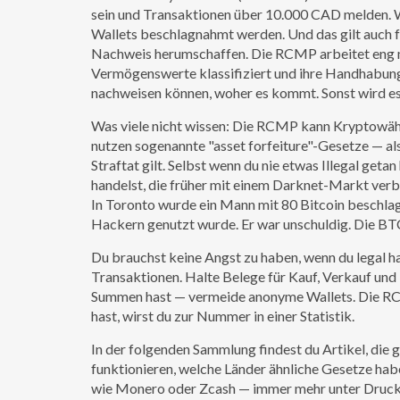
sein und Transaktionen über 10.000 CAD melden. Wer 
Wallets beschlagnahmt werden. Und das gilt auch 
Nachweis herumschaffen. Die RCMP arbeitet eng
Vermögenswerte klassifiziert und ihre Handhabung
nachweisen können, woher es kommt. Sonst wird es 
Was viele nicht wissen: Die RCMP kann Kryptowäh
nutzen sogenannte "asset forfeiture"-Gesetze — a
Straftat gilt. Selbst wenn du nie etwas Illegal get
handelst, die früher mit einem Darknet-Markt verb
In Toronto wurde ein Mann mit 80 Bitcoin beschlagn
Hackern genutzt wurde. Er war unschuldig. Die B
Du brauchst keine Angst zu haben, wenn du legal h
Transaktionen. Halte Belege für Kauf, Verkauf un
Summen hast — vermeide anonyme Wallets. Die RCM
hast, wirst du zur Nummer in einer Statistik.
In der folgenden Sammlung findest du Artikel, di
funktionieren, welche Länder ähnliche Gesetze hab
wie Monero oder Zcash — immer mehr unter Druck g