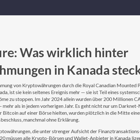
e: Was wirklich hinter
hmungen in Kanada stec
hmung von Kryptowährungen durch die Royal Canadian Mounted P
nada
, ist sie kein seltenes Ereignis mehr — sie ist Teil eines systems
öme zu stoppen.
Im Jahr 2024 allein wurden über 200 Millionen C
hr als in jedem vorherigen Jahr. Es geht nicht nur um Darknet
 Bitcoin auf einer Börse hielten, wurden plötzlich in die Mitte eine
sbeschluss, manchmal ohne Erklärung.
ptowährungen
,
die unter strenger Aufsicht der Finanztransaktions
2020 müssen alle Krypto-Börsen und Wallet-Anbieter in Kanada lize