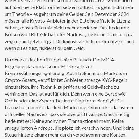
wie Börsen arbeiten müssen und warum du ab 2025 nur noch
auf lizenzierte Plattformen setzen solltest.
Es geht nicht mehr
um Theorie – es geht um deine Gelder. Seit Dezember 2024
müssen alle Krypto-Anbieter in der EU eine offizielle Lizenz
haben, sonst dürfen sie nicht mehr operieren. Das bedeutet:
Börsen wie IBIT Global oder Narkasa, die keine Transparenz
zeigen, sind jetzt illegal. Du kannst sie nicht mehr nutzen – und
wenn du es tust, riskierst du dein Geld.
Du denkst, das betrifft dich nicht? Falsch. Die
MiCA-
Regelung
,
das umfassende EU-Gesetz zur
Kryptowährungsregulierung
. Auch bekannt als
Markets in
Crypto-Assets
, verpflichtet Anbieter, strenge KYC-Regeln
einzuhalten, ihre Technik zu prüfen und Geldwäsche zu
verhindern.
Das ist gut für dich. Denn wenn eine Börse wie
Orbix oder eine Zypern-basierte Plattform eine CySEC-
Lizenz hat, dann ist das kein Marketing-Gimmick – das ist ein
offizieller Nachweis, dass sie überprüft wurde. Gleichzeitig
bedeutet es: Keine anonymen Transaktionen mehr. Keine
unregulierten Airdrops, die plötzlich verschwinden. Und keine
Steuerhinterziehung mehr durch verschwommene Konten.