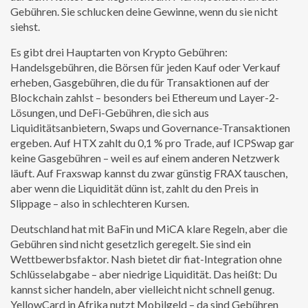
Gebühren. Sie schlucken deine Gewinne, wenn du sie nicht
siehst.
Es gibt drei Hauptarten von Krypto Gebühren:
Handelsgebühren
,
die Börsen für jeden Kauf oder Verkauf
erheben
,
Gasgebühren
,
die du für Transaktionen auf der
Blockchain zahlst – besonders bei Ethereum und Layer-2-
Lösungen
, und
DeFi-Gebühren
,
die sich aus
Liquiditätsanbietern, Swaps und Governance-Transaktionen
ergeben
. Auf HTX zahlt du 0,1 % pro Trade, auf ICPSwap gar
keine Gasgebühren – weil es auf einem anderen Netzwerk
läuft. Auf Fraxswap kannst du zwar günstig FRAX tauschen,
aber wenn die Liquidität dünn ist, zahlt du den Preis in
Slippage – also in schlechteren Kursen.
Deutschland hat mit BaFin und MiCA klare Regeln, aber die
Gebühren sind nicht gesetzlich geregelt. Sie sind ein
Wettbewerbsfaktor. Nash bietet dir fiat-Integration ohne
Schlüsselabgabe – aber niedrige Liquidität. Das heißt: Du
kannst sicher handeln, aber vielleicht nicht schnell genug.
YellowCard in Afrika nutzt Mobilgeld – da sind Gebühren