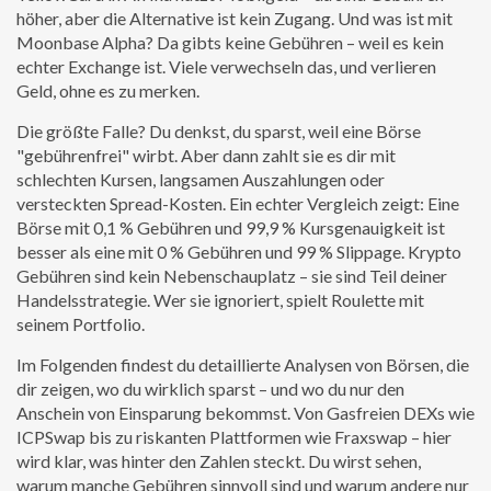
höher, aber die Alternative ist kein Zugang. Und was ist mit
Moonbase Alpha? Da gibts keine Gebühren – weil es kein
echter Exchange ist. Viele verwechseln das, und verlieren
Geld, ohne es zu merken.
Die größte Falle? Du denkst, du sparst, weil eine Börse
"gebührenfrei" wirbt. Aber dann zahlt sie es dir mit
schlechten Kursen, langsamen Auszahlungen oder
versteckten Spread-Kosten. Ein echter Vergleich zeigt: Eine
Börse mit 0,1 % Gebühren und 99,9 % Kursgenauigkeit ist
besser als eine mit 0 % Gebühren und 99 % Slippage. Krypto
Gebühren sind kein Nebenschauplatz – sie sind Teil deiner
Handelsstrategie. Wer sie ignoriert, spielt Roulette mit
seinem Portfolio.
Im Folgenden findest du detaillierte Analysen von Börsen, die
dir zeigen, wo du wirklich sparst – und wo du nur den
Anschein von Einsparung bekommst. Von Gasfreien DEXs wie
ICPSwap bis zu riskanten Plattformen wie Fraxswap – hier
wird klar, was hinter den Zahlen steckt. Du wirst sehen,
warum manche Gebühren sinnvoll sind und warum andere nur