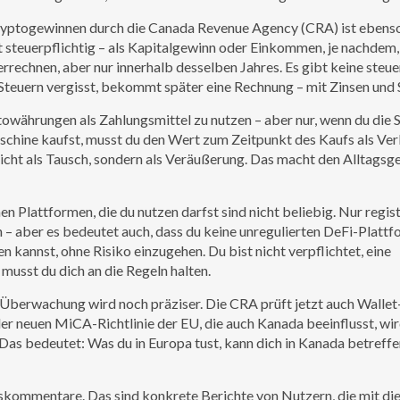
ryptogewinnen durch die Canada Revenue Agency (CRA)
ist ebenso
t steuerpflichtig – als Kapitalgewinn oder Einkommen, je nachdem,
rrechnen, aber nur innerhalb desselben Jahres. Es gibt keine steue
Steuern vergisst, bekommt später eine Rechnung – mit Zinsen und 
ptowährungen als Zahlungsmittel zu nutzen – aber nur, wenn du die 
schine kaufst, musst du den Wert zum Zeitpunkt des Kaufs als Ve
icht als Tausch, sondern als Veräußerung. Das macht den Alltags
nen Plattformen, die du nutzen darfst
sind nicht beliebig. Nur regist
 – aber es bedeutet auch, dass du keine unregulierten DeFi-Platt
 kannst, ohne Risiko einzugehen. Du bist nicht verpflichtet, eine
musst du dich an die Regeln halten.
e Überwachung wird noch präziser. Die CRA prüft jetzt auch Wallet
er neuen MiCA-Richtlinie der EU, die auch Kanada beeinflusst, wir
s bedeutet: Was du in Europa tust, kann dich in Kanada betreffe
eskommentare. Das sind konkrete Berichte von Nutzern, die mit di