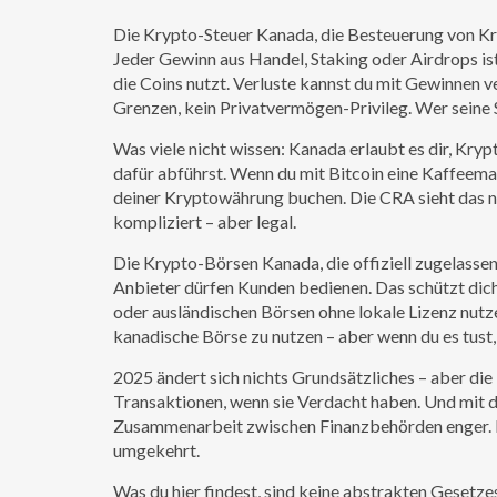
Die
Krypto-Steuer Kanada
,
die Besteuerung von K
Jeder Gewinn aus Handel, Staking oder Airdrops is
die Coins nutzt. Verluste kannst du mit Gewinnen ve
Grenzen, kein Privatvermögen-Privileg. Wer seine 
Was viele nicht wissen: Kanada erlaubt es dir, Kry
dafür abführst. Wenn du mit Bitcoin eine Kaffeema
deiner Kryptowährung buchen. Die CRA sieht das n
kompliziert – aber legal.
Die
Krypto-Börsen Kanada
,
die offiziell zugelasse
Anbieter dürfen Kunden bedienen. Das schützt dich
oder ausländischen Börsen ohne lokale Lizenz nutzen
kanadische Börse zu nutzen – aber wenn du es tust, 
2025 ändert sich nichts Grundsätzliches – aber di
Transaktionen, wenn sie Verdacht haben. Und mit d
Zusammenarbeit zwischen Finanzbehörden enger. Da
umgekehrt.
Was du hier findest, sind keine abstrakten Gesetz