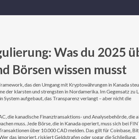
ulierung: Was du 2025 ü
nd Börsen wissen musst
 Framework, das den Umgang mit Kryptowährungen in Kanada steu
 eine der klarsten und strengsten in Nordamerika.
Im Gegensatz zu L
in System aufgebaut, das Transparenz verlangt – aber nicht die
AC
,
die kanadische Finanztransaktions- und Analysebehörde, die a
rwachen muss
. Jede Börse, die in Kanada operiert, muss sich bei F
ransaktionen über 10.000 CAD melden. Das gilt für Coinbase, Bit
Wer das ignoriert, riskiert Geldstrafen oder sogar die Schließung.