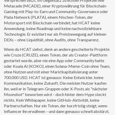
Versprechen setzt.
Im Gegensatz zu echten Projekten wie
Metacade (MCADE)
,
einer Kryptowährung für Blockchain-
Gaming mit Play-to-Earn und Community-Governance
oder
Plata Network (PLATA)
,
einem Nischen-Token, der
Motorsport mit Blockchain verbindet
, hat HCAT keine
Anwendung, keine Roadmap und keine nachvollziehbare
Technologie. Er existiert nur als Preisbewegung auf kleinen
DEXs – ohne Liquidität, ohne Audits, ohne Transparenz.
Wenn du HCAT siehst, denk an andere gescheiterte Projekte
wie
Cruze (CRUZE)
,
einen Token, der als Creator-Plattform
gestartet wurde, aber nie eine App oder Community hatte
oder
Koala AI (KOKO)
,
einen Solana-Meme-Coin ohne Team,
ohne Nutzen und mit einer Marktkapitalisierung unter
700.000 USD
. HCAT ist genauso: Keine Entwickler, keine
Kommunikation, keine Zukunft. Die meisten Nutzer kaufen
ihn, weil er in Telegram-Gruppen oder X-Posts als "nächster
Moonshot" beworben wird – doch hinter dem Hype steckt
nichts. Kein Whitepaper, keine GitHub-Aktivität, keine
Partnerschaften. Nur ein Token, der kurzfristig steigt, wenn
Influencer ihn erwähnen – und dann genauso schnell abstürzt.