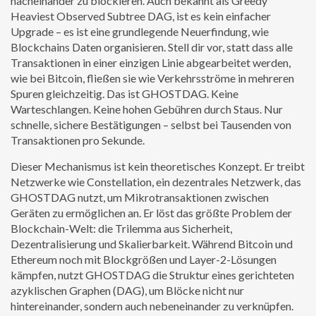
nacheinander zu blockieren
. Auch bekannt als
Greedy
Heaviest Observed Subtree DAG
, ist es kein einfacher
Upgrade – es ist eine grundlegende Neuerfindung, wie
Blockchains Daten organisieren.
Stell dir vor, statt dass alle
Transaktionen in einer einzigen Linie abgearbeitet werden,
wie bei Bitcoin, fließen sie wie Verkehrsströme in mehreren
Spuren gleichzeitig. Das ist GHOSTDAG. Keine
Warteschlangen. Keine hohen Gebühren durch Staus. Nur
schnelle, sichere Bestätigungen – selbst bei Tausenden von
Transaktionen pro Sekunde.
Dieser Mechanismus ist kein theoretisches Konzept. Er treibt
Netzwerke wie
Constellation
,
ein dezentrales Netzwerk, das
GHOSTDAG nutzt, um Mikrotransaktionen zwischen
Geräten zu ermöglichen
an. Er löst das größte Problem der
Blockchain-Welt: die Trilemma aus Sicherheit,
Dezentralisierung und Skalierbarkeit. Während Bitcoin und
Ethereum noch mit Blockgrößen und Layer-2-Lösungen
kämpfen, nutzt GHOSTDAG die Struktur eines gerichteten
azyklischen Graphen (DAG), um Blöcke nicht nur
hintereinander, sondern auch nebeneinander zu verknüpfen.