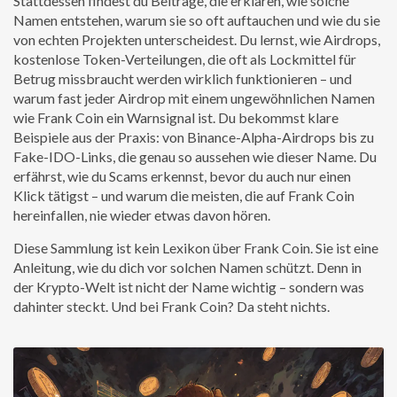
Stattdessen findest du Beiträge, die erklären, wie solche
Namen entstehen, warum sie so oft auftauchen und wie du sie
von echten Projekten unterscheidest. Du lernst, wie
Airdrops
,
kostenlose Token-Verteilungen, die oft als Lockmittel für
Betrug missbraucht werden
wirklich funktionieren – und
warum fast jeder Airdrop mit einem ungewöhnlichen Namen
wie Frank Coin ein Warnsignal ist. Du bekommst klare
Beispiele aus der Praxis: von Binance-Alpha-Airdrops bis zu
Fake-IDO-Links, die genau so aussehen wie dieser Name. Du
erfährst, wie du Scams erkennst, bevor du auch nur einen
Klick tätigst – und warum die meisten, die auf Frank Coin
hereinfallen, nie wieder etwas davon hören.
Diese Sammlung ist kein Lexikon über Frank Coin. Sie ist eine
Anleitung, wie du dich vor solchen Namen schützt. Denn in
der Krypto-Welt ist nicht der Name wichtig – sondern was
dahinter steckt. Und bei Frank Coin? Da steht nichts.