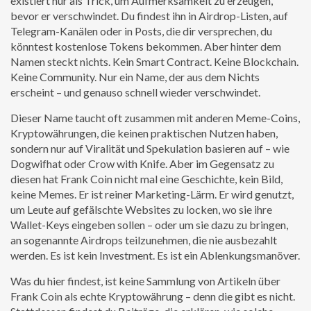
existiert nur als Trick, um Aufmerksamkeit zu erzeugen,
bevor er verschwindet.
Du findest ihn in Airdrop-Listen, auf
Telegram-Kanälen oder in Posts, die dir versprechen, du
könntest kostenlose Tokens bekommen. Aber hinter dem
Namen steckt nichts. Kein Smart Contract. Keine Blockchain.
Keine Community. Nur ein Name, der aus dem Nichts
erscheint – und genauso schnell wieder verschwindet.
Dieser Name taucht oft zusammen mit anderen
Meme-Coins
,
Kryptowährungen, die keinen praktischen Nutzen haben,
sondern nur auf Viralität und Spekulation basieren
auf – wie
Dogwifhat oder Crow with Knife. Aber im Gegensatz zu
diesen hat Frank Coin nicht mal eine Geschichte, kein Bild,
keine Memes. Er ist reiner Marketing-Lärm. Er wird genutzt,
um Leute auf gefälschte Websites zu locken, wo sie ihre
Wallet-Keys eingeben sollen – oder um sie dazu zu bringen,
an sogenannte Airdrops teilzunehmen, die nie ausbezahlt
werden. Es ist kein Investment. Es ist ein Ablenkungsmanöver.
Was du hier findest, ist keine Sammlung von Artikeln über
Frank Coin als echte Kryptowährung – denn die gibt es nicht.