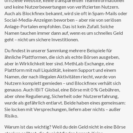
offizielle Website, keine transparenten Teaminformationen
und keine Nutzerbewertungen von verifizierten Nutzern.
Auch als
Blockfinex
bekannt, wird sie oft in Spam-Mails oder
Social-Media-Anzeigen beworben – aber nie von seriösen
Anlage-Portalen empfohlen.
Das ist kein Zufall. Solche
Namen tauchen immer dann auf, wenn es um schnelles Geld
geht – nicht um sichere Investitionen.
Du findest in unserer Sammlung mehrere Beispiele für
ähnliche Plattformen, die sich als echte Börsen ausgeben,
aber in Wirklichkeit leer sind.
MethLab Exchange
,
eine
Plattform mit null Liquidität, keinem Support und einem
Namen, der nach illegalen Aktivitäten riecht
, wurde von
Nutzern komplett gemieden – und Blockfinex verhält sich
genauso. Auch
IBIT Global
,
eine Börse mit 0 % Gebühren,
aber ohne Regulierung, Sicherheit oder Nutzererfahrung
,
wurde als gefährlich entlarvt. Beide haben eines gemeinsam:
Sie locken mit Versprechungen, liefern aber nichts – außer
Risiko.
Warum ist das wichtig? Weil du dein Geld nicht in eine Börse