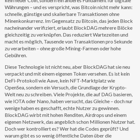
kein neuer Coin, sondern ein anderes Fundament für digitale
Währungen – und es verspricht, was Bitcoin nicht mehr kann:
schnelle, günstige und skalierbare Transaktionen ohne
Minenkonkurrenz.
Im Gegensatz zu Bitcoin, das jeden Block
nacheinander verifiziert, erlaubt BlockDAG mehrere Blöcke
gleichzeitig zu verknüpfen. Das reduziert Wartezeiten und
macht es möglich, Tausende von Transaktionen pro Sekunde
zu verarbeiten – ohne große Mining-Farmen oder hohe
Gebühren.
Diese Technologie ist nicht neu, aber BlockDAG hat sie neu
verpackt und mit einem eigenen Token versehen. Es ist kein
DeFi-Protokoll wie Aave, kein NFT-Marktplatz wie
OpenSea, sondern ein Versuch, die Grundlage der Krypto-
Welt neu zu schreiben. Viele Projekte, die auf DAG basieren,
wie IOTA oder Nano, haben versucht, das Gleiche – doch nur
wenige haben es geschafft, echte Nutzer zu gewinnen.
BlockDAG wirbt mit hohen Renditen, Airdrops und einem
eigenen Netzwerk, das angeblich schon Millionen Nutzer hat.
Doch wer kontrolliert es? Wer hat die Codes geprüft? Und
warum gibt es so wenig öffentliche Daten über die