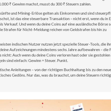
1.000 ₹ Gewinn machst, musst du 300 ₹ Steuern zahlen.
künfte und Mining-Erlöse gelten als Einkommen und sind steuerpfli
hst, ist das eine steuerbare Transaktion – nicht erst, wenn du in 
ls Verkauf. Und wenn du deine Coins auf eine ausländische Börse s
ie Strafen für Nicht-Meldung reichen von Geldstrafen bis hin zu
eisten indischen Nutzer nutzen jetzt spezielle Steuer-Tools, die ih
 deine Aufzeichnungen mindestens sechs Jahre aufbewahren – die 
nicht: Auch wenn du deine Coins verloren hast oder sie gestohlen
eln sind einfach: Gewinn = Steuer. Punkt.
ktische Anleitungen – von der richtigen Buchhaltung bis zu den neu
sches Gedöns. Nur das, was du brauchst, um deine Steuern richtig