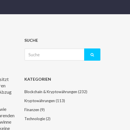
SUCHE
Suche
nach:
sitzt
KATEGORIEN
ren
 Abzug
Blockchain & Kryptowährungen
(232)
Kryptowährungen
(113)
 wie
Finanzen
(9)
ührenden
Technologie
(2)
ewinne
keine