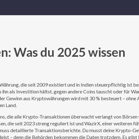
ien: Was du 2025 wissen
Währung, die seit 2009 existiert und in Indien steuerpflichtig ist
be
u ihn als Investition hältst, gegen andere Coins tauscht oder für Wa
 Jeder Gewinn aus Kryptowährungen wird mit 30 % besteuert – ohne
ren Land.
ns, die alle Krypto-Transaktionen überwacht
verlangt von Börsen
, die seit 2023 streng reguliert ist
und
WazirX
,
einer weiteren f
 muss
detaillierte Transaktionsberichte. Du musst deine Krypto-G
elst – denn die Behörden bekommen die Daten trotzdem. Es gibt 