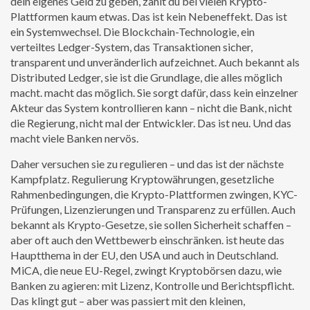
dein eigenes Geld zu geben, zahlt du bei vielen Krypto-
Plattformen kaum etwas. Das ist kein Nebeneffekt. Das ist
ein Systemwechsel. Die
Blockchain-Technologie
,
ein
verteiltes Ledger-System, das Transaktionen sicher,
transparent und unveränderlich aufzeichnet
. Auch bekannt als
Distributed Ledger
, sie ist die Grundlage, die alles möglich
macht.
macht das möglich. Sie sorgt dafür, dass kein einzelner
Akteur das System kontrollieren kann – nicht die Bank, nicht
die Regierung, nicht mal der Entwickler. Das ist neu. Und das
macht viele Banken nervös.
Daher versuchen sie zu regulieren – und das ist der nächste
Kampfplatz.
Regulierung Kryptowährungen
,
gesetzliche
Rahmenbedingungen, die Krypto-Plattformen zwingen, KYC-
Prüfungen, Lizenzierungen und Transparenz zu erfüllen
. Auch
bekannt als
Krypto-Gesetze
, sie sollen Sicherheit schaffen –
aber oft auch den Wettbewerb einschränken.
ist heute das
Hauptthema in der EU, den USA und auch in Deutschland.
MiCA, die neue EU-Regel, zwingt Kryptobörsen dazu, wie
Banken zu agieren: mit Lizenz, Kontrolle und Berichtspflicht.
Das klingt gut – aber was passiert mit den kleinen,