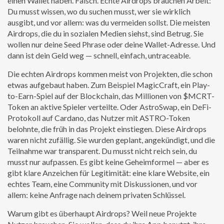
einen Wallet haben. Falsch. Echte Airdrops brauchen Arbeit:
Du musst wissen, wo du suchen musst, wer sie wirklich
ausgibt, und vor allem: was du vermeiden sollst. Die meisten
Airdrops, die du in sozialen Medien siehst, sind Betrug. Sie
wollen nur deine Seed Phrase oder deine Wallet-Adresse. Und
dann ist dein Geld weg — schnell, einfach, untraceable.
Die echten Airdrops kommen meist von Projekten, die schon
etwas aufgebaut haben. Zum Beispiel
MagicCraft
,
ein Play-
to-Earn-Spiel auf der Blockchain, das Millionen von $MCRT-
Token an aktive Spieler verteilte
. Oder
AstroSwap
,
ein DeFi-
Protokoll auf Cardano, das Nutzer mit ASTRO-Token
belohnte, die früh in das Projekt einstiegen
. Diese Airdrops
waren nicht zufällig. Sie wurden geplant, angekündigt, und die
Teilnahme war transparent. Du musst nicht reich sein, du
musst nur aufpassen. Es gibt keine Geheimformel — aber es
gibt klare Anzeichen für Legitimität: eine klare Website, ein
echtes Team, eine Community mit Diskussionen, und vor
allem: keine Anfrage nach deinem privaten Schlüssel.
Warum gibt es überhaupt Airdrops? Weil neue Projekte