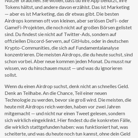
Nutzer brauchen. Sie wollen, dass du ihre App benutzt, ihre
Tokens hältst, und andere davon erzählst. Das ist Marketing
— aber es ist Marketing, das dir etwas gibt. Die besten
Airdrops kommen oft von kleinen, aber seriösen DeFi- oder
GameFi-Projekten, die noch nicht auf großen Börsen gelistet
sind. Du findest sie nicht auf Twitter-Ads, sondern auf
offiziellen Discord-Servern, auf GitHubs, oder in deutschen
Krypto-Communities, die sich auf Fundamentalanalyse
konzentrieren. Die meisten Airdrops, die du heute suchst, sind
schon vorbei. Aber neue kommen jeden Monat. Du musst nur
wissen, wo du hinschauen musst — und was du ignorieren
sollst.
Wenn du einen Airdrop suchst, denk nicht an schnelles Geld.
Denk an Teilhabe. An die Chance, Teil einer neuen
Technologie zu werden, bevor sie groß wird. Die meisten, die
heute mit Airdrops reich werden, haben vor zwei Jahren
mitgemacht — und nicht nur einen Tweet gelesen, sondern
sich wirklich eingeklinkt. Hier findest du die konkreten Fälle,
die wirklich stattgefunden haben: was funktioniert hat, was
scheiterte, und was du heute noch tun kannst, ohne dein Geld