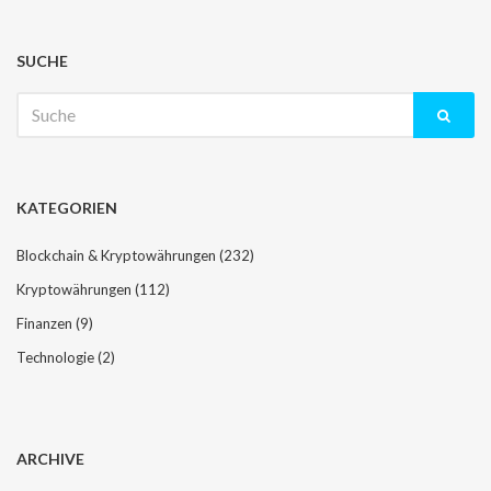
i
t
r
SUCHE
a
Suche
g
nach:
s
-
N
KATEGORIEN
a
v
Blockchain & Kryptowährungen
(232)
i
Kryptowährungen
(112)
g
a
Finanzen
(9)
t
Technologie
(2)
i
o
n
ARCHIVE