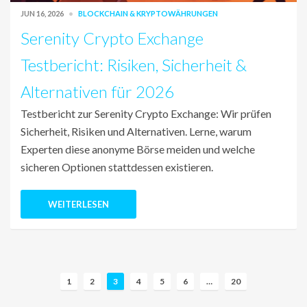
JUN 16, 2026
BLOCKCHAIN & KRYPTOWÄHRUNGEN
Serenity Crypto Exchange
Testbericht: Risiken, Sicherheit &
Alternativen für 2026
Testbericht zur Serenity Crypto Exchange: Wir prüfen
Sicherheit, Risiken und Alternativen. Lerne, warum
Experten diese anonyme Börse meiden und welche
sicheren Optionen stattdessen existieren.
WEITERLESEN
B
1
2
3
4
5
6
…
20
e