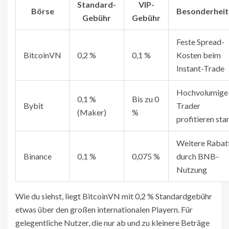
Standard-
VIP-
Börse
Besonderheit
Gebühr
Gebühr
Feste Spread-
BitcoinVN
0,2 %
0,1 %
Kosten beim
Instant-Trade
Hochvolumige
0,1 %
Bis zu 0
Bybit
Trader
(Maker)
%
profitieren sta
Weitere Rabat
Binance
0,1 %
0,075 %
durch BNB-
Nutzung
Wie du siehst, liegt BitcoinVN mit 0,2 % Standardgebühr
etwas über den großen internationalen Playern. Für
gelegentliche Nutzer, die nur ab und zu kleinere Beträge