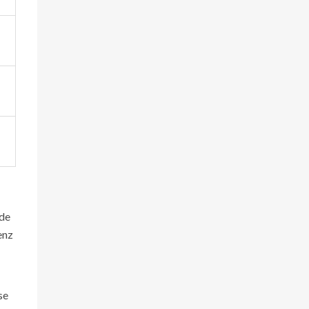
nde
enz
se