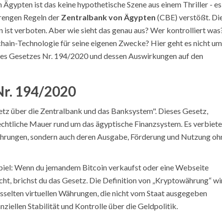
 Ägypten ist das keine hypothetische Szene aus einem Thriller - es 
strengen Regeln der
Zentralbank von Ägypten
(CBE) verstößt.
Di
 ist verboten. Aber wie sieht das genau aus? Wer kontrolliert was
hain-Technologie für seine eigenen Zwecke? Hier geht es nicht um
 des Gesetzes Nr. 194/2020 und dessen Auswirkungen auf den
Nr. 194/2020
tz über die Zentralbank und das Banksystem". Dieses Gesetz,
 rechtliche Mauer rund um das ägyptische Finanzsystem. Es verbiete
ährungen, sondern auch deren Ausgabe, Förderung und Nutzung oh
piel: Wenn du jemandem Bitcoin verkaufst oder eine Webseite
ht, brichst du das Gesetz. Die Definition von „Kryptowährung“ wi
hlüsselten virtuellen Währungen, die nicht vom Staat ausgegeben
nziellen Stabilität und Kontrolle über die Geldpolitik.