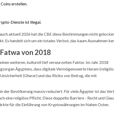
Coins erstellen.
to-Dienste ist illegal.
d auch aktuell 2026 hat die CBE diese Bestimmungen nicht gelocker
t. Es handelt sich um ein totales Verbot, das kaum Ausnahmen ken
: Fatwa von 2018
nen weiteren, kulturell tief verwurzelten Faktor. Im Jahr 2018
ungsorgan Ägyptens, dass digitale Vermögenswerte
Haram
(religiös
 Unsicherheit (
Gharar
) und das Risiko von Betrug, die mit
in der Bevölkerung massiv reduziert. Für viele Ägypter ist das Ver
uch eine religiöse Pflicht. Diese doppelte Barriere - Recht und Gla
ärkte für die Einführung von Kryptowährungen im Nahen Osten.