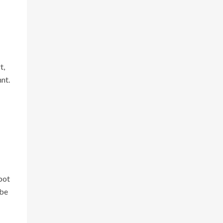
t,
nt.
bot
ube