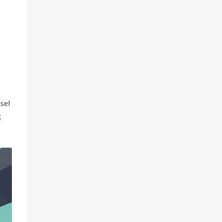
sel
g