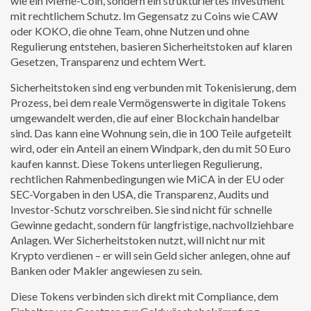
wie ein Meme-Coin, sondern ein strukturiertes Investment
mit rechtlichem Schutz.
Im Gegensatz zu Coins wie CAW
oder KOKO, die ohne Team, ohne Nutzen und ohne
Regulierung entstehen, basieren Sicherheitstoken auf klaren
Gesetzen, Transparenz und echtem Wert.
Sicherheitstoken sind eng verbunden mit
Tokenisierung
,
dem
Prozess, bei dem reale Vermögenswerte in digitale Tokens
umgewandelt werden, die auf einer Blockchain handelbar
sind
.
Das kann eine Wohnung sein, die in 100 Teile aufgeteilt
wird, oder ein Anteil an einem Windpark, den du mit 50 Euro
kaufen kannst. Diese Tokens unterliegen
Regulierung
,
rechtlichen Rahmenbedingungen wie MiCA in der EU oder
SEC-Vorgaben in den USA, die Transparenz, Audits und
Investor-Schutz vorschreiben
.
Sie sind nicht für schnelle
Gewinne gedacht, sondern für langfristige, nachvollziehbare
Anlagen. Wer Sicherheitstoken nutzt, will nicht nur mit
Krypto verdienen – er will sein Geld sicher anlegen, ohne auf
Banken oder Makler angewiesen zu sein.
Diese Tokens verbinden sich direkt mit
Compliance
,
dem