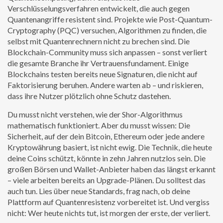
Verschlüsselungsverfahren entwickelt, die auch gegen
Quantenangriffe resistent sind
. Projekte wie Post-Quantum-
Cryptography (PQC) versuchen, Algorithmen zu finden, die
selbst mit Quantenrechnern nicht zu brechen sind. Die
Blockchain-Community muss sich anpassen – sonst verliert
die gesamte Branche ihr Vertrauensfundament. Einige
Blockchains testen bereits neue Signaturen, die nicht auf
Faktorisierung beruhen. Andere warten ab – und riskieren,
dass ihre Nutzer plötzlich ohne Schutz dastehen.
Du musst nicht verstehen, wie der Shor-Algorithmus
mathematisch funktioniert. Aber du musst wissen: Die
Sicherheit, auf der dein Bitcoin, Ethereum oder jede andere
Kryptowährung basiert, ist nicht ewig. Die Technik, die heute
deine Coins schützt, könnte in zehn Jahren nutzlos sein. Die
großen Börsen und Wallet-Anbieter haben das längst erkannt
– viele arbeiten bereits an Upgrade-Plänen. Du solltest das
auch tun. Lies über neue Standards, frag nach, ob deine
Plattform auf Quantenresistenz vorbereitet ist. Und vergiss
nicht: Wer heute nichts tut, ist morgen der erste, der verliert.