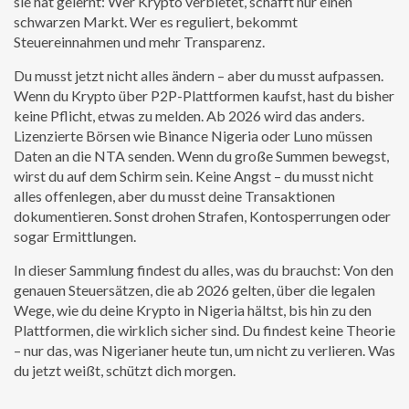
sie hat gelernt: Wer Krypto verbietet, schafft nur einen
schwarzen Markt. Wer es reguliert, bekommt
Steuereinnahmen und mehr Transparenz.
Du musst jetzt nicht alles ändern – aber du musst aufpassen.
Wenn du Krypto über P2P-Plattformen kaufst, hast du bisher
keine Pflicht, etwas zu melden. Ab 2026 wird das anders.
Lizenzierte Börsen wie Binance Nigeria oder Luno müssen
Daten an die NTA senden. Wenn du große Summen bewegst,
wirst du auf dem Schirm sein. Keine Angst – du musst nicht
alles offenlegen, aber du musst deine Transaktionen
dokumentieren. Sonst drohen Strafen, Kontosperrungen oder
sogar Ermittlungen.
In dieser Sammlung findest du alles, was du brauchst: Von den
genauen Steuersätzen, die ab 2026 gelten, über die legalen
Wege, wie du deine Krypto in Nigeria hältst, bis hin zu den
Plattformen, die wirklich sicher sind. Du findest keine Theorie
– nur das, was Nigerianer heute tun, um nicht zu verlieren. Was
du jetzt weißt, schützt dich morgen.