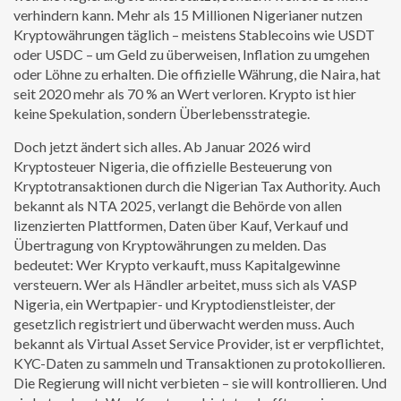
verhindern kann.
Mehr als 15 Millionen Nigerianer nutzen
Kryptowährungen täglich – meistens Stablecoins wie USDT
oder USDC – um Geld zu überweisen, Inflation zu umgehen
oder Löhne zu erhalten. Die offizielle Währung, die Naira, hat
seit 2020 mehr als 70 % an Wert verloren. Krypto ist hier
keine Spekulation, sondern Überlebensstrategie.
Doch jetzt ändert sich alles. Ab Januar 2026 wird
Kryptosteuer Nigeria
,
die offizielle Besteuerung von
Kryptotransaktionen durch die Nigerian Tax Authority
. Auch
bekannt als
NTA 2025
, verlangt die Behörde von allen
lizenzierten Plattformen, Daten über Kauf, Verkauf und
Übertragung von Kryptowährungen zu melden.
Das
bedeutet: Wer Krypto verkauft, muss Kapitalgewinne
versteuern. Wer als Händler arbeitet, muss sich als
VASP
Nigeria
,
ein Wertpapier- und Kryptodienstleister, der
gesetzlich registriert und überwacht werden muss
. Auch
bekannt als
Virtual Asset Service Provider
, ist er verpflichtet,
KYC-Daten zu sammeln und Transaktionen zu protokollieren.
Die Regierung will nicht verbieten – sie will kontrollieren. Und