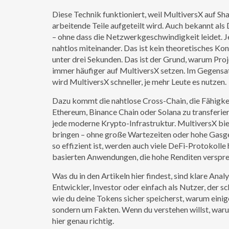
Diese Technik funktioniert, weil MultiversX auf
Sha
arbeitende Teile aufgeteilt wird
. Auch bekannt als
– ohne dass die Netzwerkgeschwindigkeit leidet
. 
nahtlos miteinander. Das ist kein theoretisches Kon
unter drei Sekunden. Das ist der Grund, warum P
immer häufiger auf MultiversX setzen. Im Gegensa
wird MultiversX schneller, je mehr Leute es nutzen.
Dazu kommt die nahtlose
Cross-Chain
,
die Fähigk
Ethereum, Binance Chain oder Solana zu transferie
jede moderne Krypto-Infrastruktur
. MultiversX bi
bringen – ohne große Wartezeiten oder hohe Gasgeb
so effizient ist, werden auch viele DeFi-Protokoll
basierten Anwendungen, die hohe Renditen versprec
Was du in den Artikeln hier findest, sind klare Ana
Entwickler, Investor oder einfach als Nutzer, der s
wie du deine Tokens sicher speicherst, warum eini
sondern um Fakten. Wenn du verstehen willst, warum
hier genau richtig.