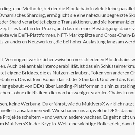
rding
,
eine Methode, bei der die Blockchain in viele kleine, parallel
Dynamisches Sharding
, ermöglicht sie eine nahezu unbegrenzte Sk
Jeder Shard verarbeitet eigene Transaktionen, und sie kommunizie
zept – es läuft in der Praxis, und das mit einer Bestätigungsdauer 
rojekte wie DeFi-Plattformen, NFT-Marktplätze und Cross-Chain-B
tz zu anderen Netzwerken, die bei hoher Auslastung langsam werd
eit, Vermögenswerte sicher zwischen verschiedenen Blockchains w
ren
. Auch bekannt als
Interoperabilität
, ist das ein Schlüsselmerkma
etet eigene Bridges, die es Nutzern erlauben, Token von anderen C
ühren. Das ist kein Bonus, das ist der Standard. Und weil das N
e hier gebaut: von DEXs über Lending-Plattformen bis hin zu stakin
hen – ohne die Risiken, die man bei weniger stabilen Chains kennt
lysen, keine Werbung. Du erfährst, wie du MultiversX wirklich nutzt 
chnelle Transaktionen will. Wir schauen uns an, welche DEXs darauf 
ge Projekte scheitern – und warum andere wachsen. Es geht nicht 
 MultiversX in der Krypto-Welt eine wichtige Rolle spielt, dann b