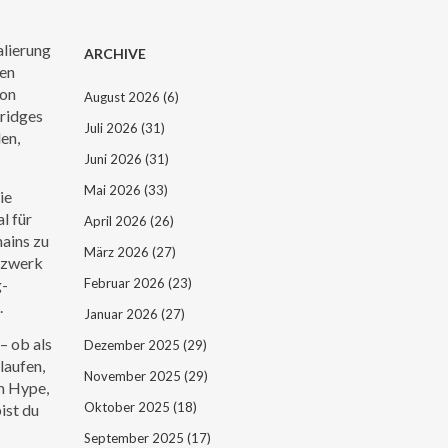
alierung
ARCHIVE
ren
von
August 2026
(6)
ridges
Juli 2026
(31)
en,
Juni 2026
(31)
Mai 2026
(33)
ie
l für
April 2026
(26)
hains zu
März 2026
(27)
etzwerk
g-
Februar 2026
(23)
.
Januar 2026
(27)
– ob als
Dezember 2025
(29)
laufen,
November 2025
(29)
um Hype,
Oktober 2025
(18)
ist du
September 2025
(17)