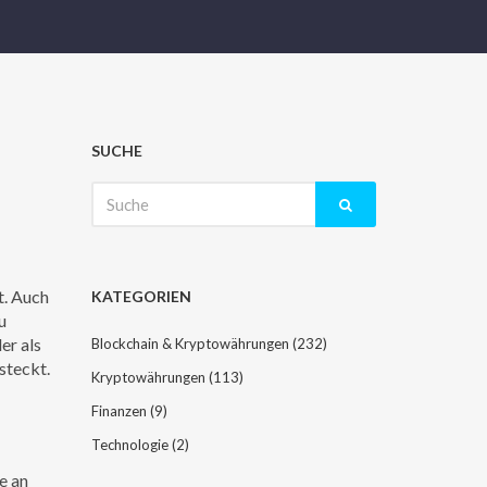
SUCHE
Suche
nach:
t
. Auch
KATEGORIEN
u
er als
Blockchain & Kryptowährungen
(232)
steckt.
Kryptowährungen
(113)
Finanzen
(9)
Technologie
(2)
e an