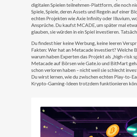
digitalen Spielen teilnehmen
-Plattform, die noch ni
Spiele
,
Spiele, deren Assets und Regeln auf einer B
echten Projekten wie Axie Infinity oder Illuvium, w
Ansprüche. Du kaufst MCADE, um später mal etwas
glauben, sie würden in ein Spiel investieren. Tatsäch
Du findest hier keine Werbung, keine leeren Vers
Fakten: Wer hat an Metacade investiert? Welche B
warum haben Experten das Projekt als „high-risk sp
Metacade auf Börsen wie Gate.io und BitMart gehan
schon verloren haben – nicht weil sie schlecht inves
Du wirst lernen, wie du zwischen echten Play-to
Krypto-Gaming-Ideen trotzdem funktionieren könne