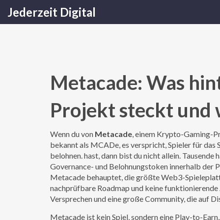
Jederzeit Digital
Metacade: Was hin
Projekt steckt und 
Wenn du von
Metacade
,
einem Krypto-Gaming-Proj
bekannt als
MCADe
, es verspricht, Spieler für d
belohnen.
hast, dann bist du nicht allein. Tausende
Governance- und Belohnungstoken innerhalb der P
Metacade behauptet, die größte Web3-Spieleplattfo
nachprüfbare Roadmap und keine funktionierende A
Versprechen und eine große Community, die auf Disc
Metacade ist kein Spiel, sondern eine
Play-to-Earn