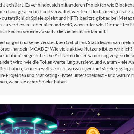
cht existiert. Es verbindet sich mit anderen Projekten wie
Blockcha
lockchain gespeichert und verwaltet werden
– doch im Gegensatz z
o du tatsächlich Spiele spielst und NFTs besitzt, gibt es bei Metac
 zu verdienen – aber niemand weiß, wann oder wie. Die meisten N
lich kaufen sie eine Zukunft, die vielleicht nie kommt.
prechungen und keine versteckten Gebühren. Stattdessen sammeln w
örsen handeln MCADE? Wie viele aktive Nutzer gibt es wirklich?
eculation“ eingestuft? Die Artikel in dieser Sammlung zeigen dir, 
delt wird, wie die Token-Verteilung aussieht, und warum viele An
tiert haben, sondern weil sie nicht wussten, worauf sie eingegangen
-Earn-Projekten und Marketing-Hypes unterscheidest – und warum
n, wenn sie echte Spieler haben.