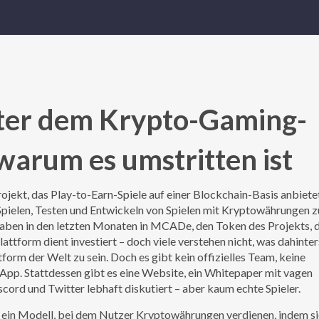
ter dem Krypto-Gaming-
warum es umstritten ist
ekt, das Play-to-Earn-Spiele auf einer Blockchain-Basis anbiete
as Spielen, Testen und Entwickeln von Spielen mit Kryptowährungen z
 haben in den letzten Monaten in
MCADe
,
den Token des Projekts, d
lattform dient
investiert – doch viele verstehen nicht, was dahinter
rm der Welt zu sein. Doch es gibt kein offizielles Team, keine
pp. Stattdessen gibt es eine Website, ein Whitepaper mit vagen
ord und Twitter lebhaft diskutiert – aber kaum echte Spieler.
,
ein Modell, bei dem Nutzer Kryptowährungen verdienen, indem si