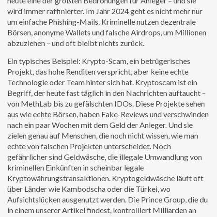
heute eine der größten Bedrohungen für Anleger – und sie
wird immer raffinierter.
Im Jahr 2024 geht es nicht mehr nur
um einfache Phishing-Mails. Kriminelle nutzen dezentrale
Börsen, anonyme Wallets und falsche Airdrops, um Millionen
abzuziehen – und oft bleibt nichts zurück.
Ein typisches Beispiel:
Krypto-Scam
,
ein betrügerisches
Projekt, das hohe Renditen verspricht, aber keine echte
Technologie oder Team hinter sich hat
.
Kryptoscam
ist ein
Begriff, der heute fast täglich in den Nachrichten auftaucht –
von MethLab bis zu gefälschten IDOs. Diese Projekte sehen
aus wie echte Börsen, haben Fake-Reviews und verschwinden
nach ein paar Wochen mit dem Geld der Anleger. Und sie
zielen genau auf Menschen, die noch nicht wissen, wie man
echte von falschen Projekten unterscheidet.
Noch
gefährlicher sind
Geldwäsche
,
die illegale Umwandlung von
kriminellen Einkünften in scheinbar legale
Kryptowährungstransaktionen
.
Kryptogeldwäsche
läuft oft
über Länder wie Kambodscha oder die Türkei, wo
Aufsichtslücken ausgenutzt werden. Die Prince Group, die du
in einem unserer Artikel findest, kontrolliert Milliarden an