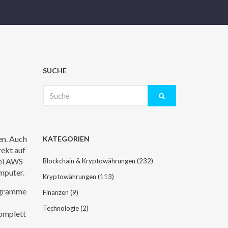
SUCHE
Suche
nach:
en
. Auch
KATEGORIEN
rekt auf
bei AWS
Blockchain & Kryptowährungen
(232)
omputer.
Kryptowährungen
(113)
rogramme
Finanzen
(9)
Technologie
(2)
komplett