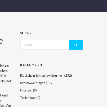
SUCHE
e
Suche
nach:
Nutzer
KATEGORIEN
andere
MiCA-
Blockchain & Kryptowährungen
(232)
edeutet:
Kryptowährungen
(112)
Finanzen
(9)
t und
Technologie
(2)
n
iat-On-