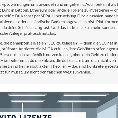
 in Kryptowährungen umzuwandeln und umgekehrt
. Auch bekannt als
mit Euro in Bitcoin, Ethereum oder andere Tokens zu investieren — o
as heißt: Du kannst per SEPA-Überweisung Euro einzahlen, handel
tablecoins oder ausländische Banken angewiesen bist. Plattformen
du deine Schlüssel abgibst. Und das ist kein Luxus mehr, sondern
sche Anleger praktisch nutzlos.
, die behaupten, sie seien "SEC-zugelassen" — denn die SEC hat in
, prüfbare Anbieter, die MiCA erfüllen, ihre Gebühren offenlegen u
örsen, die du tatsächlich nutzen kannst, ohne dein Geld zu riskier
 Hier bekommst du die Fakten, die du brauchst, um dich nicht von
liest, sind keine abstrakten Theorien — das sind konkrete, getest
etzt tun musst, um nicht den falschen Weg zu wählen.