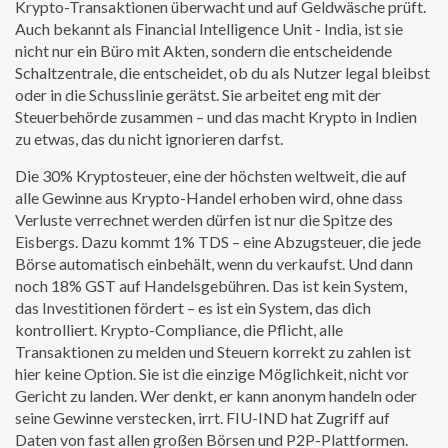
Krypto-Transaktionen überwacht und auf Geldwäsche prüft
.
Auch bekannt als
Financial Intelligence Unit - India
, ist sie
nicht nur ein Büro mit Akten, sondern die entscheidende
Schaltzentrale, die entscheidet, ob du als Nutzer legal bleibst
oder in die Schusslinie gerätst.
Sie arbeitet eng mit der
Steuerbehörde zusammen – und das macht Krypto in Indien
zu etwas, das du nicht ignorieren darfst.
Die
30% Kryptosteuer
,
eine der höchsten weltweit, die auf
alle Gewinne aus Krypto-Handel erhoben wird, ohne dass
Verluste verrechnet werden dürfen
ist nur die Spitze des
Eisbergs. Dazu kommt 1% TDS – eine Abzugsteuer, die jede
Börse automatisch einbehält, wenn du verkaufst. Und dann
noch 18% GST auf Handelsgebühren. Das ist kein System,
das Investitionen fördert – es ist ein System, das dich
kontrolliert.
Krypto-Compliance
,
die Pflicht, alle
Transaktionen zu melden und Steuern korrekt zu zahlen
ist
hier keine Option. Sie ist die einzige Möglichkeit, nicht vor
Gericht zu landen. Wer denkt, er kann anonym handeln oder
seine Gewinne verstecken, irrt. FIU-IND hat Zugriff auf
Daten von fast allen großen Börsen und P2P-Plattformen.