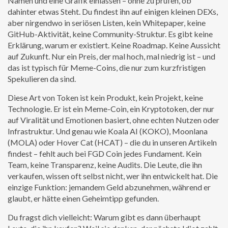
Namen und eine Grafik einlassen – ohne zu prüfen, ob
dahinter etwas Steht.
Du findest ihn auf einigen kleinen DEXs,
aber nirgendwo in seriösen Listen, kein Whitepaper, keine
GitHub-Aktivität, keine Community-Struktur. Es gibt keine
Erklärung, warum er existiert. Keine Roadmap. Keine Aussicht
auf Zukunft. Nur ein Preis, der mal hoch, mal niedrig ist – und
das ist typisch für Meme-Coins, die nur zum kurzfristigen
Spekulieren da sind.
Diese Art von Token ist kein Produkt, kein Projekt, keine
Technologie. Er ist ein
Meme-Coin
,
ein Kryptotoken, der nur
auf Viralität und Emotionen basiert, ohne echten Nutzen oder
Infrastruktur
. Und genau wie Koala AI (KOKO), Moonlana
(MOLA) oder Hover Cat (HCAT) – die du in unseren Artikeln
findest – fehlt auch bei FGD Coin jedes Fundament. Kein
Team, keine Transparenz, keine Audits. Die Leute, die ihn
verkaufen, wissen oft selbst nicht, wer ihn entwickelt hat. Die
einzige Funktion: jemandem Geld abzunehmen, während er
glaubt, er hätte einen Geheimtipp gefunden.
Du fragst dich vielleicht: Warum gibt es dann überhaupt