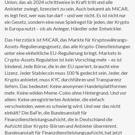
Union, das ab 2024 schrittweise in Kraft tritt und alle
Anbieter zwingt, lizenziert zu sein
. Auch bekannt als
MiCAR
,
es legt fest, wer was tun darf – und wer nicht.
Es ist nicht nur
ein Gesetz, sondern eine neue Spielregel für jeden, der Krypto
in Europa nutzt – ob als Anleger, Händler oder Entwickler.
Das Herzstück ist
MiCAR
,
das Markte für Kryptowährungs-
Assets-Regulierungsgesetz, das alle Krypto-Dienstleistungen
unter eine einheitliche EU-Regulierung bringt
.
Markets in
Crypto-Assets Regulation
ist kein Vorschlag mehr – es ist
bindend. Jede Börse, die in der EU operiert, braucht eine
Lizenz. Jeder Stablecoin muss 100 % gedeckt sein. Jeder, der
Krypto anbietet, muss KYC durchführen und Transparenz
liefern. Das bedeutet: Keine anonymen Handelsplattformen
mehr. Keine wilden Meme-Coins ohne Hintergrund. Und vor
allem: Keine unregistrierten Anbieter, die einfach
verschwinden, wenn es schwierig wird.
Und wer das nicht
einhält? Die
BaFin
,
die Bundesanstalt für
Finanzdienstleistungsaufsicht, die in Deutschland die
Aufsicht über Krypto-Börsen und Anbieter übernimmt
.
Bundesanstalt für Finanzdienstleistungsaufsicht
, hat jetzt