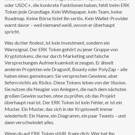
oder USDC+, die konkrete Funktionen haben, fehlt beim ERK
Token jede Grundlage. Kein Whitepaper, kein Team, keine
Roadmap. Keine Börse listet ihn seriös. Kein Wallet-Provider
warnt davor – weil niemand weiß, wovon er überhaupt
spricht.
Was du hier findest, ist kein Investment, sondern ein
Warnsignal. Der ERK Token gehört zu jener Gruppe von
Kryptotokens, die nur durch Marketing und falsche
Versprechungen Aufmerksamkeit erzeugen. Er ähnelt
anderen Projekten wie DragonX, Bounty oder PolyZap – alle
haben eines gemeinsam: Sie versprechen Gewinne, aber
liefern nichts als Risiko. Diese Tokens leben von der Illusion.
Sie nutzen die Neugier von Anlegern, die nach dem nächsten
großen Gewinn suchen, ohne zu prüfen, ob das Projekt
überhaupt real ist. Der ERK Token ist kein Fehler, er ist ein
Muster. Ein Muster, das sich in der Kryptowelt immer
wiederholt: Ein Name, ein Diagramm, ein paar Tweets – und
dann verschwindet alles.
Wenn du auf ERK Token stößt, frage dich: Wer hat ihn