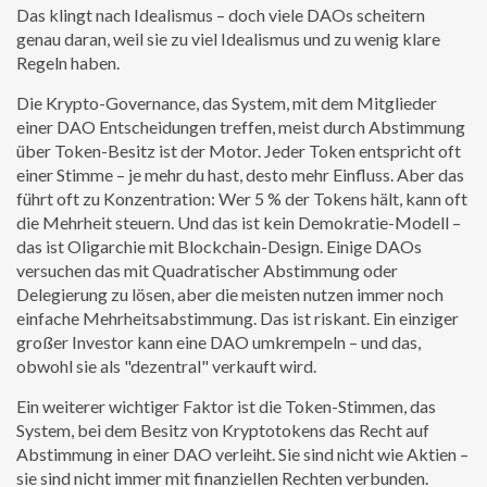
Das klingt nach Idealismus – doch viele DAOs scheitern
genau daran, weil sie zu viel Idealismus und zu wenig klare
Regeln haben.
Die
Krypto-Governance
,
das System, mit dem Mitglieder
einer DAO Entscheidungen treffen, meist durch Abstimmung
über Token-Besitz
ist der Motor. Jeder Token entspricht oft
einer Stimme – je mehr du hast, desto mehr Einfluss. Aber das
führt oft zu Konzentration: Wer 5 % der Tokens hält, kann oft
die Mehrheit steuern. Und das ist kein Demokratie-Modell –
das ist Oligarchie mit Blockchain-Design. Einige DAOs
versuchen das mit Quadratischer Abstimmung oder
Delegierung zu lösen, aber die meisten nutzen immer noch
einfache Mehrheitsabstimmung. Das ist riskant. Ein einziger
großer Investor kann eine DAO umkrempeln – und das,
obwohl sie als "dezentral" verkauft wird.
Ein weiterer wichtiger Faktor ist die
Token-Stimmen
,
das
System, bei dem Besitz von Kryptotokens das Recht auf
Abstimmung in einer DAO verleiht
. Sie sind nicht wie Aktien –
sie sind nicht immer mit finanziellen Rechten verbunden.