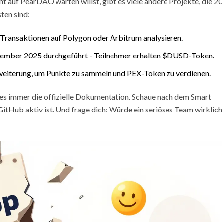
cht auf PearDAO warten willst, gibt es viele andere Projekte, die 2
ten sind:
e Transaktionen auf Polygon oder Arbitrum analysieren.
zember 2025 durchgeführt - Teilnehmer erhalten $DUSD-Token.
weiterung, um Punkte zu sammeln und PEX-Token zu verdienen.
lies immer die offizielle Dokumentation. Schaue nach dem Smart
itHub aktiv ist. Und frage dich: Würde ein seriöses Team wirklich